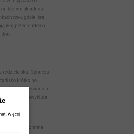
 się w miejscach o
, na którym składana
inkach rzek, gdzie ikra
ją ikrę przed nurtem i
h dna
.
a rodzicielska. Oznacza
 tarlisko krótko po
 stawić czoła wyzwaniom
eżnikami, a niewyklute
ie
ętych.
mat.
Więcej
ych jaja są chronione