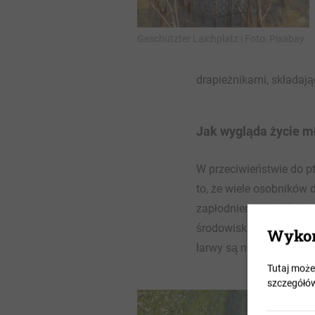
Geschützter Laichplatz | Foto: Pixabay
drapieżnikami, składają
Jak wygląda życie m
W przeciwieństwie do p
to, że wiele osobników d
zapłodnieniu jaj. Młod
środowiska. Ponieważ m
Wykor
larwy są narażone na dz
Tutaj może
szczegółó