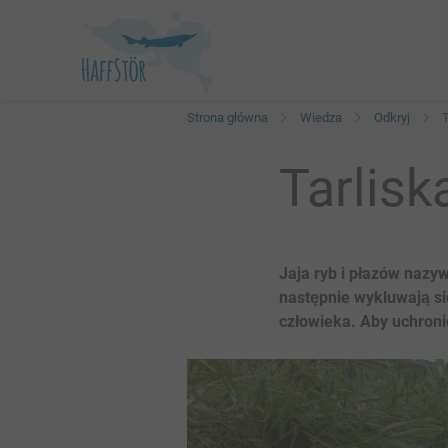
Przejdź
Strona główna
Wiedza
Odkryj
T
Ścieżka
do
treści
Tarlisk
nawigacyjna
Jaja ryb i płazów nazyw
następnie wykluwają si
człowieka. Aby uchroni