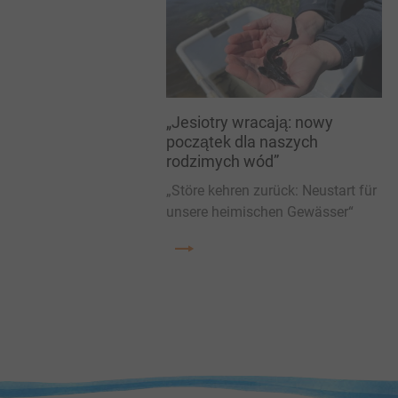
„Jesiotry wracają: nowy
początek dla naszych
rodzimych wód”
„Störe kehren zurück: Neustart für
unsere heimischen Gewässer“