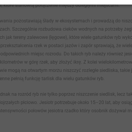
, które stanowią połączenie między odległymi miejscami.
owania pozostawiają ślady w ekosystemach i prowadzą do nisz
orzach. Szczególnie rozbudowa cieków wodnych na potrzeby żeg
h jak tereny zalewowe (łęgowe), które wiele gatunków ryb wykor
zekształcenia rzek w postaci jazów i zapór sprawiają, że wiel
 odpowiednich miejsc rozrodu. Do takich ryb należy również jesio
kilometrów w górę rzek, aby złożyć ikrę. Z kolei wielokilometr
e mogą na otwartym morzu niszczyć rozległe siedliska, takie j
enne pełnią funkcję tarlisk dla wielu gatunków ryb.
ak na rozród ryb nie tylko poprzez niszczenie siedlisk, lecz 
jrzałych płciowo. Jesiotr potrzebuje około 15–20 lat, aby osią
intensywności połowów jesiotra rzadko który osobnik dożywał