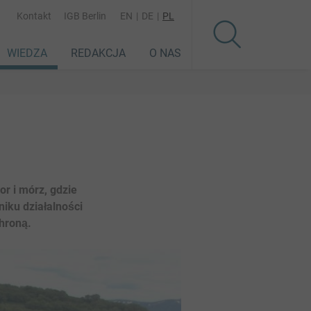
Kontakt
IGB Berlin
EN
DE
PL
Secondary
WIEDZA
REDAKCJA
O NAS
Menu
or i mórz, gdzie
niku działalności
chroną.