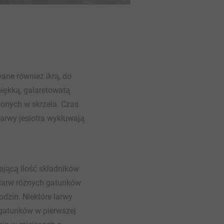
ane również ikrą, do
miękką, galaretowatą
żonych w skrzela. Czas
arwy jesiotra wykluwają
jącą ilość składników
larw różnych gatunków
odzin. Niektóre larwy
 gatunków w pierwszej