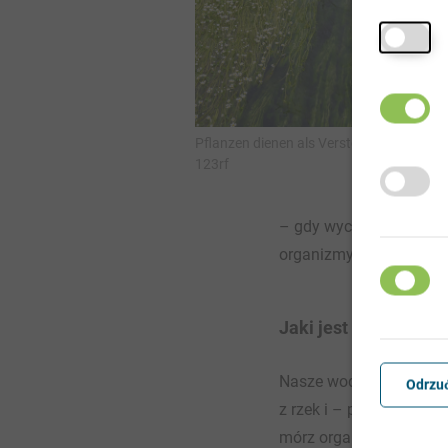
Pflanzen dienen als Versteck | Foto:
123rf
– gdy wyczerpią zapasy
organizmy wodne, które 
Jaki jest związek m
Nasze wody są wykorzys
Odrzu
z rzek i – podobnie jak 
mórz organizmy wodne, k