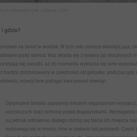
ych odcinkach rzek. | Zdjęcie: 123rf
 i gdzie?
omstwo na świat w wodzie. W tym celu samice składają jaja, zw
adniane przez samca. Ikra składa się z tysięcy jaj otoczonych 
rozwijają się zarodki, aż do momentu wyklucia się larw wyposa
st bardzo zróżnicowany w zależności od gatunku: podczas gdy l
łodnieniu, rozwój larw pstrąga trwa ponad miesiąc.
Optymalne tarlisko zapewnia młodym organizmom wystarcza
odżywczych oraz ochronę przed drapieżnikami. Wymagania 
są jednak odmienne, dlatego różnią się także ich miejsca nar
wykluwają się w morzu, inne w rzekach lub jeziorach. Część