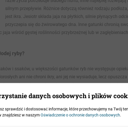
fazie życia potrzebuje słabego nurtu, inne najlepiej rozwijają
silnym przepływie. Różnice dotyczą również rodzaju podłoża
jest ikra. Jesiotr składa jaja na płytkich, silnie płynących odc
przyczepia się do żwirowatego dna. Inne gatunki chronią swo
c jaja wśród gęstej roślinności przybrzeżnej lub w zagłębieniac
łodej ryby?
taków i ssaków, u większości gatunków ryb nie występuje opiek
orosłych ani nie chroni ikry, ani jej nie wysiaduje, lecz opuszcza
e ryby są więc zdane wyłącznie na siebie i muszą samodzielnie
iękka osłonka jaj nie zapewnia skutecznej ochrony przed drapi
zystanie danych osobowych i plików cook
iałanie prądu wody, ikra musi być składana w miejscach osłoni
sz sprawdzić i dostosować informacje, które przechowujemy na Twój te
w znajdziesz w naszym
Oświadczenie o ochronie danych osobowych
.
Wiele ryb wybiera do składania ikry takie odcinki wód, w któr