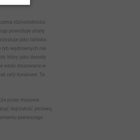
czenia różnorodności
lugi powoduje utratę
zystuje jako tarliska.
e ryb wędrownych nie
tr, który jako dorosły
owe włoki stosowane w
ak rafy koralowe. Te
także przez masowe
gnąć dojrzałość płciową.
 momentu pierwszego