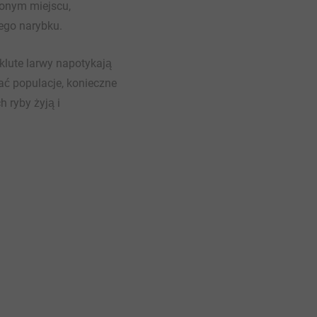
ionym miejscu,
ego narybku.
yklute larwy napotykają
ać populacje, konieczne
 ryby żyją i