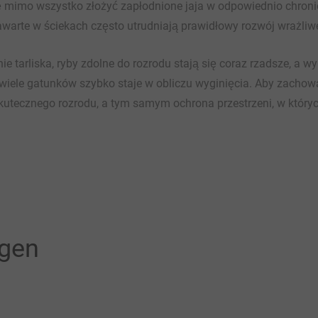
się mimo wszystko złożyć zapłodnione jaja w odpowiednio chron
awarte w ściekach często utrudniają prawidłowy rozwój wrażliw
e tarliska, ryby zdolne do rozrodu stają się coraz rzadsze, a w
wiele gatunków szybko staje w obliczu wyginięcia. Aby zachow
kutecznego rozrodu, a tym samym ochrona przestrzeni, w których
ngen