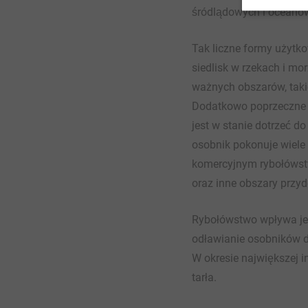
śródlądowych i oceanów
Tak liczne formy użytk
siedlisk w rzekach i m
ważnych obszarów, takic
Dodatkowo poprzeczne pr
jest w stanie dotrzeć do
osobnik pokonuje wiele 
komercyjnym rybołówstwi
oraz inne obszary przyd
Rybołówstwo wpływa jedn
odławianie osobników do
W okresie największej 
tarła.