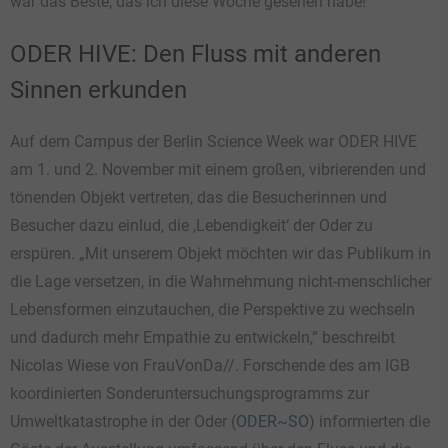
war das Beste, das ich diese Woche gesehen habe!“
ODER HIVE: Den Fluss mit anderen
Sinnen erkunden
Auf dem Campus der Berlin Science Week war ODER HIVE
am 1. und 2. November mit einem großen, vibrierenden und
tönenden Objekt vertreten, das die Besucherinnen und
Besucher dazu einlud, die ,Lebendigkeit‘ der Oder zu
erspüren. „Mit unserem Objekt möchten wir das Publikum in
die Lage versetzen, in die Wahrnehmung nicht-menschlicher
Lebensformen einzutauchen, die Perspektive zu wechseln
und dadurch mehr Empathie zu entwickeln,“ beschreibt
Nicolas Wiese von FrauVonDa//. Forschende des am IGB
koordinierten Sonderuntersuchungsprogramms zur
Umweltkatastrophe in der Oder (
ODER~SO
) informierten die