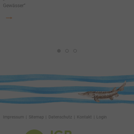
Gewässer“
a
S
i
P
1
2
3
Impressum
Sitemap
Datenschutz
Kontakt
Login