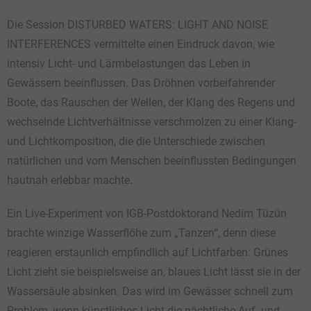
Die Session DISTURBED WATERS: LIGHT AND NOISE
INTERFERENCES vermittelte einen Eindruck davon, wie
intensiv Licht- und Lärmbelastungen das Leben in
Gewässern beeinflussen. Das Dröhnen vorbeifahrender
Boote, das Rauschen der Wellen, der Klang des Regens und
wechselnde Lichtverhältnisse verschmolzen zu einer Klang-
und Lichtkomposition, die die Unterschiede zwischen
natürlichen und vom Menschen beeinflussten Bedingungen
hautnah erlebbar machte.
Ein Live-Experiment von IGB-Postdoktorand Nedim Tüzün
brachte winzige Wasserflöhe zum „Tanzen“, denn diese
reagieren erstaunlich empfindlich auf Lichtfarben: Grünes
Licht zieht sie beispielsweise an, blaues Licht lässt sie in der
Wassersäule absinken. Das wird im Gewässer schnell zum
Problem, wenn künstliches Licht die nächtliche Auf- und