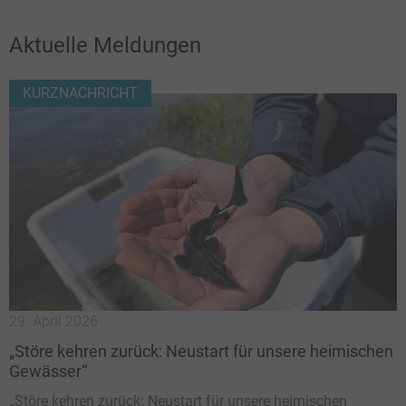
Aktuelle Meldungen
KURZNACHRICHT
29. April 2026
1
„Störe kehren zurück: Neustart für unsere heimischen
E
Gewässer“
m
F
„Störe kehren zurück: Neustart für unsere heimischen
j