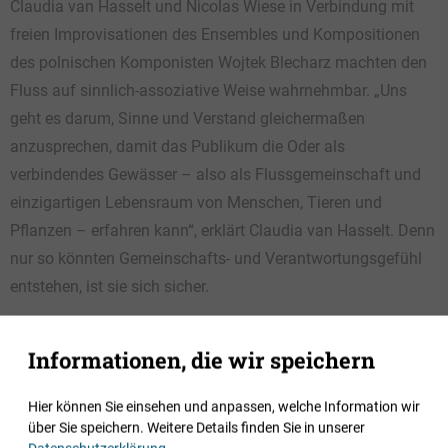
Claudia van Hasselt und Nicolas Wiese in Verbindung mit
freien Improvisationen des Ensembles und Kompositionen
des polnischen Komponisten Wojtek Blecharz machten den
Fluss auf sinnlich-assoziative Weise wahrnehmbar. „Uns
geht es darum, Sinne und Verstand gleichermaßen
anzusprechen, damit das Publikum die Oder als
verbindendes Gewässer – also als Flussgemeinschaft und
einzigartigen Lebensraum von Menschen, Tieren und
Pflanzen – erfahren kann“, erklärt Claudia van Hasselt. Denn
nur so könnten Gemeinschafts- und Verantwortungsgefühl
entstehen, ist sie sich sicher.
Informationen, die wir speichern
Hier können Sie einsehen und anpassen, welche Information wir
über Sie speichern.
Weitere Details finden Sie in unserer