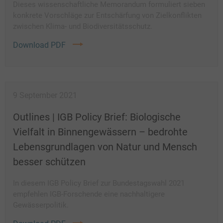
Dieses wissenschaftliche Memorandum formuliert sieben
konkrete Vorschläge zur Entschärfung von Zielkonflikten
zwischen Klima- und Biodiversitätsschutz.
Download PDF
9 September 2021
Outlines | IGB Policy Brief: Biologische
Vielfalt in Binnengewässern – bedrohte
Lebensgrundlagen von Natur und Mensch
besser schützen
In diesem IGB Policy Brief zur Bundestagswahl 2021
empfehlen IGB-Forschende eine nachhaltigere
Gewässerpolitik.