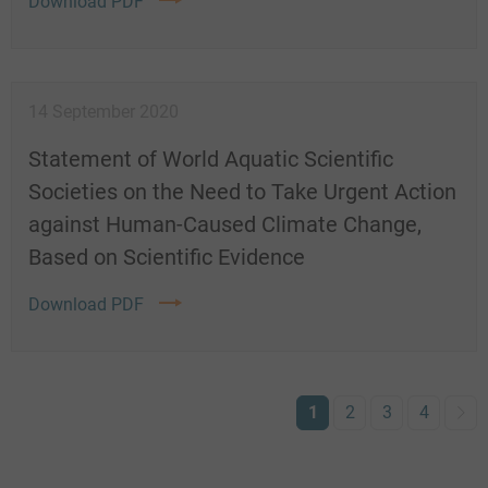
Download PDF
14 September 2020
Statement of World Aquatic Scientific
Societies on the Need to Take Urgent Action
against Human-Caused Climate Change,
Based on Scientific Evidence
Download PDF
Current
1
Page
2
Page
3
Page
4
Pagination
page