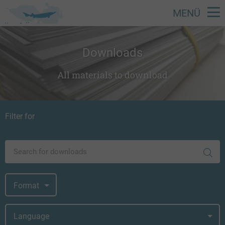
MENÜ
Skip
to
Downloads
main
content
All materials to download
Filter for
Search for downloads
Format
Language