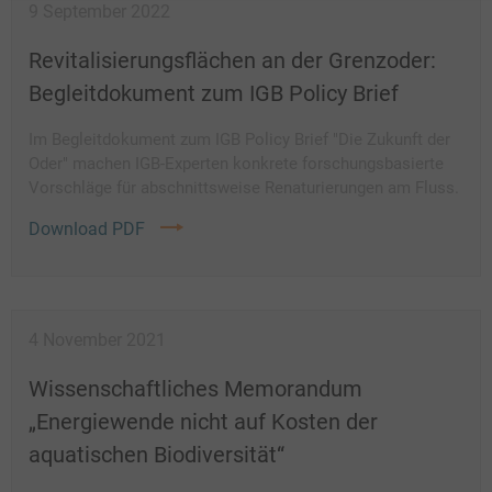
9 September 2022
Revitalisierungsflächen an der Grenzoder:
Begleitdokument zum IGB Policy Brief
Im Begleitdokument zum IGB Policy Brief "Die Zukunft der
Oder" machen IGB-Experten konkrete forschungsbasierte
Vorschläge für abschnittsweise Renaturierungen am Fluss.
Download PDF
4 November 2021
Wissenschaftliches Memorandum
„Energiewende nicht auf Kosten der
aquatischen Biodiversität“