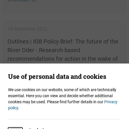
14 September 2022
Outlines | IGB Policy Brief: The future of the
River Oder - Research-based
recommendations for action in the wake of
the man-made environmental disaster
Use of personal data and cookies
This
IGB Policy Brief
provides a concise summary of what
is known about the causes of the fish kill, and what
We use cookies on our website, some of which are technically
measures policymakers and authorities should take to
essential. Here you can view and decide whether additional
restore and preserve the River Oder habitat and its
cookies may be used.
Please find further details in our
Privacy
important ecosystem services.
policy
.
Download PDF